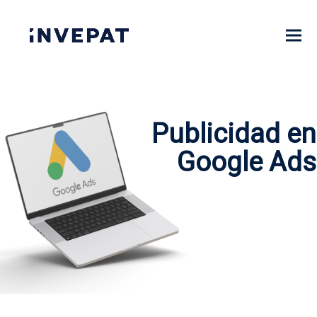
P
u
b
l
i
c
i
d
a
d
e
n
G
o
o
g
l
e
A
d
s