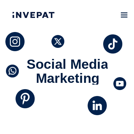
S
o
c
i
a
l
M
e
d
i
a
M
a
r
k
e
t
i
n
g